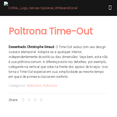
Poltrona Time-Out
Desenhado Christophe Giraud
. O Time-Out seduz com seu design
suave e atemporal. Adapta-se a qualquer interior,
independentemente do estilo ou das dimensões. Veja bem, esta não
é sua poltrona comum. A diferença está nos detalhes: por exemplo,
o elegante na vertical que sobe na frente dos apoios de braços. Isso
torna o Time-Out especial em sua simplicidade ao mesmo tempo
em que é de primeira classe em conforto.
Categorias:
Mobiliário
,
Poltronas
Share