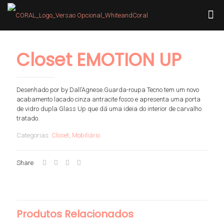
Closet EMOTION UP
Desenhado por by Dall’Agnese.Guarda-roupa Tecno tem um novo
acabamento lacado cinza antracite fosco e apresenta uma porta
de vidro dupla Glass Up que dá uma ideia do interior de carvalho
tratado.
Categorias:
Closet
,
Mobiliário
Share
Produtos Relacionados