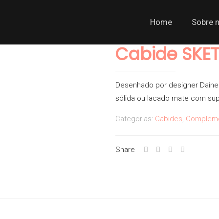
Home
Sobre 
Cabide SKE
Desenhado por designer Dainel
sólida ou lacado mate com sup
Categorias:
Cabides
,
Complem
Share