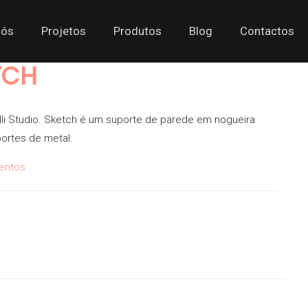
nós
Projetos
Produtos
Blog
Contactos
TCH
li Studio. Sketch é um suporte de parede em nogueira
ortes de metal.
entos